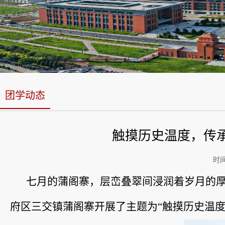
团学动态
触摸历史温度，传
时
七月的蒲阁寨，层峦叠翠间浸润着岁月的厚重
府区三交镇蒲阁寨开展了主题为“触摸历史温